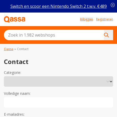
cancel
Switch en scoor een Nintendo Switch 2 t.w.v. €489
Inloggen
Registreren
Qassa
»
Contact
Contact
Categorie:
Volledige naam:
E-mailadres: