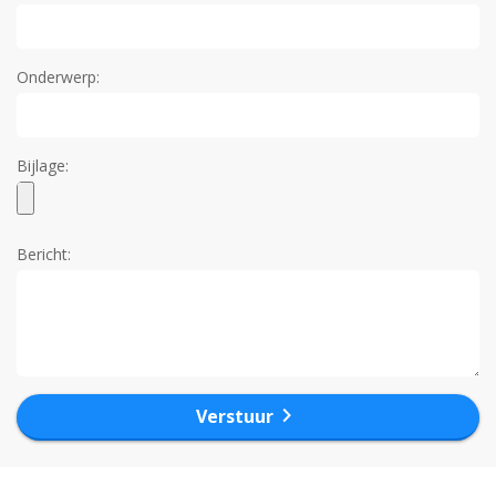
Onderwerp:
Bijlage:
Bericht:
chevron_right
Verstuur