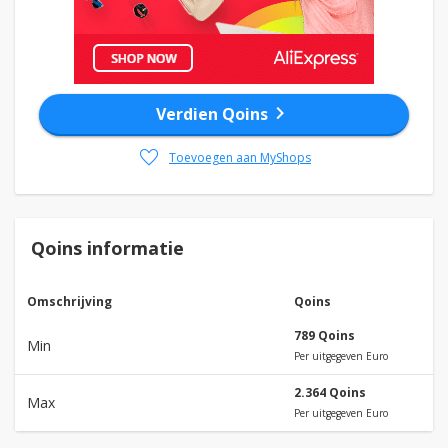
chevron_right
Verdien Qoins
favorite
Toevoegen aan MyShops
Qoins informatie
Omschrijving
Qoins
789 Qoins
Min
Per uitgegeven Euro
2.364 Qoins
Max
Per uitgegeven Euro