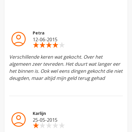
account_circle
Petra
12-06-2015
star_rate
star_rate
star_rate
star_rate
star_rate
Verschillende keren wat gekocht. Over het
algemeen zeer tevreden. Het duurt wat langer eer
het binnen is. Ook wel eens dingen gekocht die niet
deugden, maar altijd mijn geld terug gehad
account_circle
Karlijn
25-05-2015
star_rate
star_rate
star_rate
star_rate
star_rate