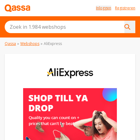
Inloggen
Registreren
Qassa
»
Webshops
»
AliExpress