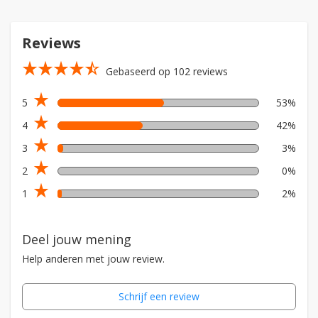
Reviews
star_rate
star_rate
star_rate
star_rate
star_rate_half
Gebaseerd op 102 reviews
star_rate
5
53%
star_rate
4
42%
star_rate
3
3%
star_rate
2
0%
star_rate
1
2%
Deel jouw mening
Help anderen met jouw review.
Schrijf een review