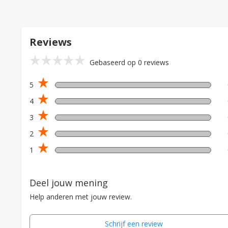
Reviews
star_rate
star_rate
star_rate
star_rate
star_rate
Gebaseerd op 0 reviews
star_rate
5
star_rate
4
star_rate
3
star_rate
2
star_rate
1
Deel jouw mening
Help anderen met jouw review.
Schrijf een review