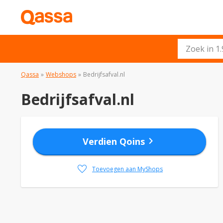
Qassa
»
Webshops
»
Bedrijfsafval.nl
Bedrijfsafval.nl
chevron_right
Verdien Qoins
favorite
Toevoegen aan MyShops