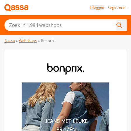
Inloggen
Registreren
Qassa
»
Webshops
»
Bonprix