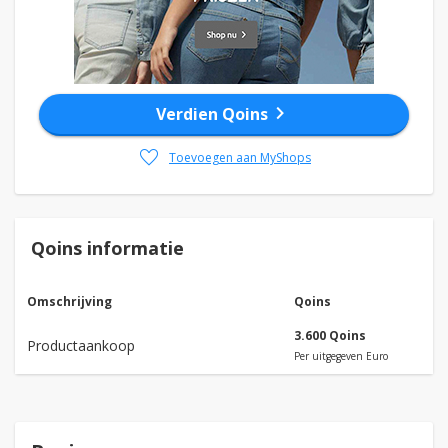
chevron_right
Verdien Qoins
favorite
Toevoegen aan MyShops
Qoins informatie
Omschrijving
Qoins
3.600 Qoins
Productaankoop
Per uitgegeven Euro