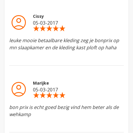
account_circle
Cissy
05-03-2017
star_rate
star_rate
star_rate
star_rate
star_rate
leuke mooie betaalbare kleding zeg je bonprix op
mn slaapkamer en de kleding kast ploft op haha
account_circle
Marijke
05-03-2017
star_rate
star_rate
star_rate
star_rate
star_rate
bon prix is echt goed bezig vind hem beter als de
wehkamp