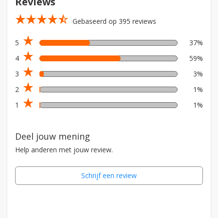
Reviews
star_rate
star_rate
star_rate
star_rate
star_rate_half
Gebaseerd op 395 reviews
star_rate
5
37%
star_rate
4
59%
star_rate
3
3%
star_rate
2
1%
star_rate
1
1%
Deel jouw mening
Help anderen met jouw review.
Schrijf een review