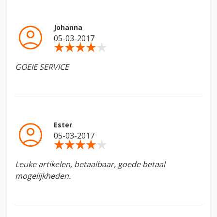
account_circle
Johanna
05-03-2017
star_rate
star_rate
star_rate
star_rate
star_rate
GOEIE SERVICE
account_circle
Ester
05-03-2017
star_rate
star_rate
star_rate
star_rate
star_rate
Leuke artikelen, betaalbaar, goede betaal
mogelijkheden.