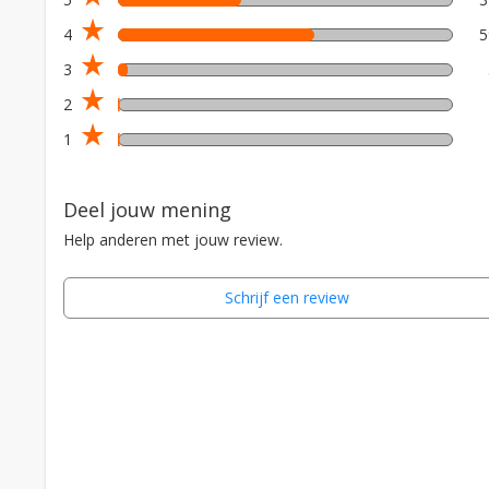
star_rate
4
star_rate
3
star_rate
2
star_rate
1
Deel jouw mening
Help anderen met jouw review.
Schrijf een review