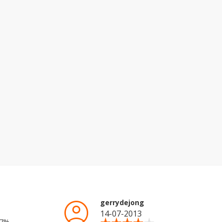
account_circle
gerrydejong
14-07-2013
37%