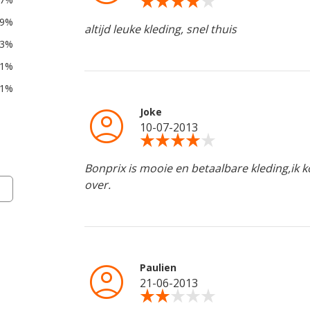
star_rate
star_rate
star_rate
star_rate
star_rate
59%
altijd leuke kleding, snel thuis
3%
1%
1%
account_circle
Joke
10-07-2013
star_rate
star_rate
star_rate
star_rate
star_rate
Bonprix is mooie en betaalbare kleding,ik ko
over.
account_circle
Paulien
21-06-2013
star_rate
star_rate
star_rate
star_rate
star_rate