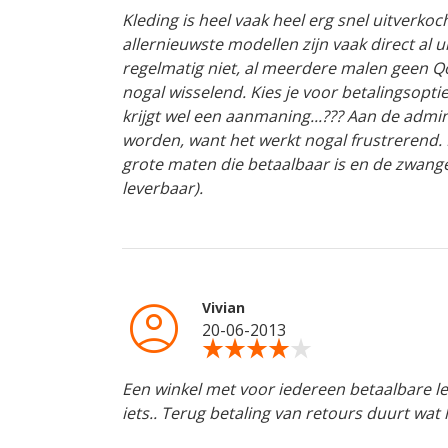
Kleding is heel vaak heel erg snel uitverko
allernieuwste modellen zijn vaak direct al 
regelmatig niet, al meerdere malen geen Qo
nogal wisselend. Kies je voor betalingsopti
krijgt wel een aanmaning...??? Aan de admin
worden, want het werkt nogal frustrerend. 
grote maten die betaalbaar is en de zwang
leverbaar).
account_circle
Vivian
20-06-2013
star_rate
star_rate
star_rate
star_rate
star_rate
Een winkel met voor iedereen betaalbare leu
iets.. Terug betaling van retours duurt wat