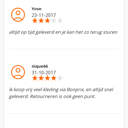
account_circle
Yvon
23-11-2017
star_rate
star_rate
star_rate
star_rate
star_rate
altijd op tijd geleverd en je kan het zo terug sturen
account_circle
nique66
31-10-2017
star_rate
star_rate
star_rate
star_rate
star_rate
ik koop vrij veel kleding via Bonprix, en altijd snel
geleverd. Retourneren is ook geen punt.