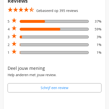
Reviews
star_rate
star_rate
star_rate
star_rate
star_rate_half
Gebaseerd op 395 reviews
star_rate
5
37%
star_rate
4
59%
star_rate
3
3%
star_rate
2
1%
star_rate
1
1%
Deel jouw mening
Help anderen met jouw review.
Schrijf een review