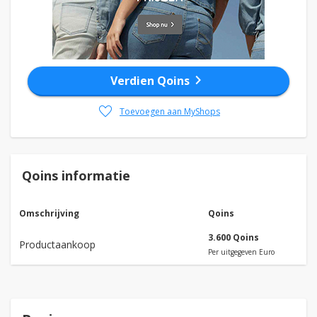
chevron_right
Verdien Qoins
favorite
Toevoegen aan MyShops
Qoins informatie
Omschrijving
Qoins
3.600 Qoins
Productaankoop
Per uitgegeven Euro