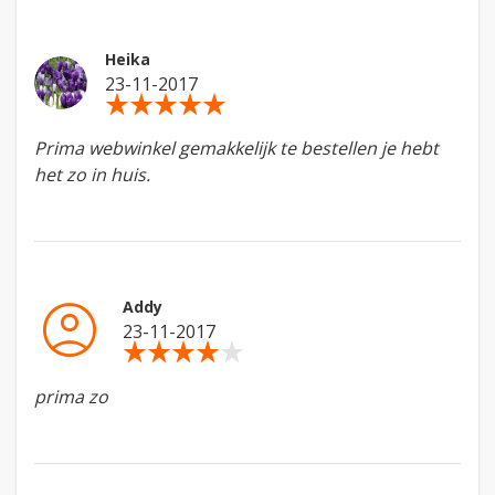
Heika
23-11-2017
star_rate
star_rate
star_rate
star_rate
star_rate
Prima webwinkel gemakkelijk te bestellen je hebt
het zo in huis.
account_circle
Addy
23-11-2017
star_rate
star_rate
star_rate
star_rate
star_rate
prima zo