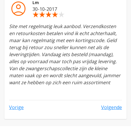
account_circle
Lm
30-10-2017
star_rate
star_rate
star_rate
star_rate
star_rate
Site met regelmatig leuk aanbod. Verzendkosten
en retourkosten betalen vind ik echt achterhaalt,
maar kan regelmatig met een kortingscode. Geld
terug bij retour zou sneller kunnen net als de
leveringtijden. Vandaag iets besteld (maandag),
alles op voorraad maar toch pas vrijdag levering.
Van de zwangerschapscollectie zijn de kleine
maten vaak op en wordt slecht aangevuld, jammer
want ze hebben op zich een ruim assortiment
Vorige
Volgende