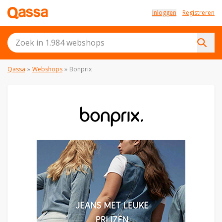
Inloggen
Registreren
Qassa
»
Webshops
»
Bonprix