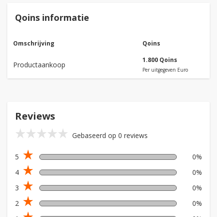
Qoins informatie
Omschrijving
Qoins
1.800 Qoins
Productaankoop
Per uitgegeven Euro
Reviews
star_rate
star_rate
star_rate
star_rate
star_rate
Gebaseerd op 0 reviews
star_rate
5
0%
star_rate
4
0%
star_rate
3
0%
star_rate
2
0%