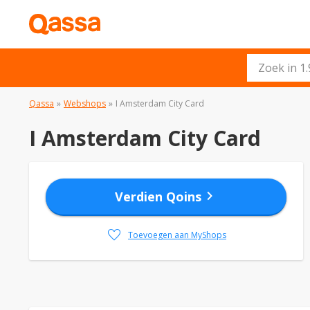
Qassa
»
Webshops
»
I Amsterdam City Card
I Amsterdam City Card
chevron_right
Verdien Qoins
favorite
Toevoegen aan MyShops