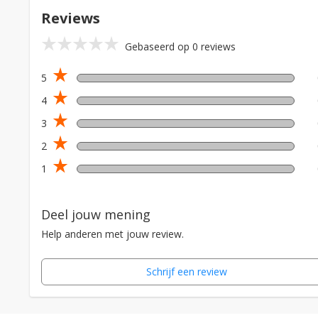
Reviews
star_rate
star_rate
star_rate
star_rate
star_rate
Gebaseerd op 0 reviews
star_rate
5
star_rate
4
star_rate
3
star_rate
2
star_rate
1
Deel jouw mening
Help anderen met jouw review.
Schrijf een review