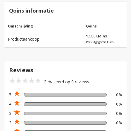
Qoins informatie
Omschrijving
Qoins
1.500 Qoins
Productaankoop
Per uitgegeven Euro
Reviews
star_rate
star_rate
star_rate
star_rate
star_rate
Gebaseerd op 0 reviews
star_rate
5
0%
star_rate
4
0%
star_rate
3
0%
star_rate
2
0%