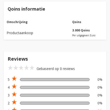
Qoins informatie
Omschrijving
Qoins
3.000 Qoins
Productaankoop
Per uitgegeven Euro
Reviews
star_rate
star_rate
star_rate
star_rate
star_rate
Gebaseerd op 0 reviews
star_rate
5
0%
star_rate
4
0%
star_rate
3
0%
star_rate
2
0%