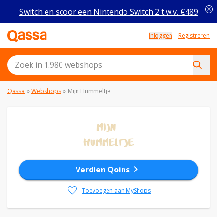
cancel
Switch en scoor een Nintendo Switch 2 t.w.v. €489
Inloggen
Registreren
Qassa
»
Webshops
»
Mijn Hummeltje
chevron_right
Verdien Qoins
favorite
Toevoegen aan MyShops