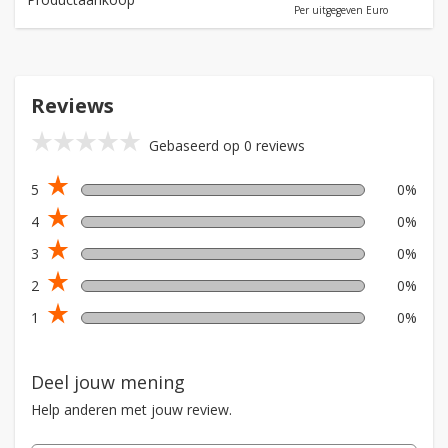
Per uitgegeven Euro
Reviews
star_rate
star_rate
star_rate
star_rate
star_rate
Gebaseerd op 0 reviews
star_rate
5
0%
star_rate
4
0%
star_rate
3
0%
star_rate
2
0%
star_rate
1
0%
Deel jouw mening
Help anderen met jouw review.