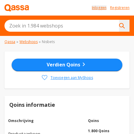
Inloggen
Registreren
Qassa
»
Webshops
»
Nisbets
chevron_right
Verdien Qoins
favorite
Toevoegen aan MyShops
Qoins informatie
Omschrijving
Qoins
1.800 Qoins
Productaankoop