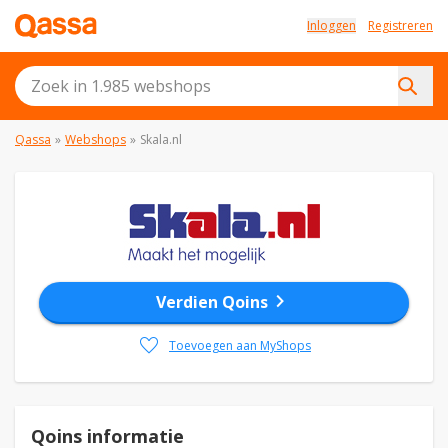
Inloggen
Registreren
Qassa
»
Webshops
»
Skala.nl
chevron_right
Verdien Qoins
favorite
Toevoegen aan MyShops
Qoins informatie