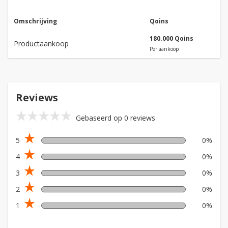
Omschrijving
Qoins
180.000 Qoins
Productaankoop
Per aankoop
Reviews
star_rate
star_rate
star_rate
star_rate
star_rate
Gebaseerd op 0 reviews
star_rate
5
0%
star_rate
4
0%
star_rate
3
0%
star_rate
2
0%
star_rate
1
0%