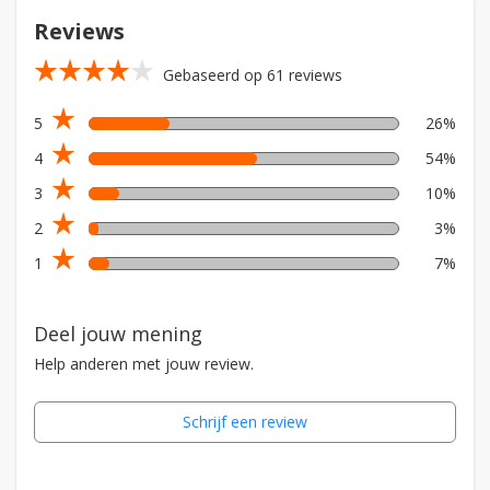
Reviews
star_rate
star_rate
star_rate
star_rate
star_rate
Gebaseerd op 61 reviews
star_rate
5
26%
star_rate
4
54%
star_rate
3
10%
star_rate
2
3%
star_rate
1
7%
Deel jouw mening
Help anderen met jouw review.
Schrijf een review