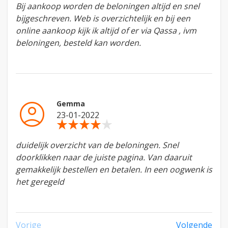
Bij aankoop worden de beloningen altijd en snel
bijgeschreven. Web is overzichtelijk en bij een
online aankoop kijk ik altijd of er via Qassa , ivm
beloningen, besteld kan worden.
account_circle
Gemma
23-01-2022
star_rate
star_rate
star_rate
star_rate
star_rate
duidelijk overzicht van de beloningen. Snel
doorklikken naar de juiste pagina. Van daaruit
gemakkelijk bestellen en betalen. In een oogwenk is
het geregeld
Vorige
Volgende