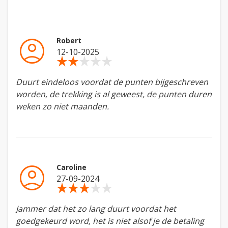
account_circle
Robert
12-10-2025
star_rate
star_rate
star_rate
star_rate
star_rate
Duurt eindeloos voordat de punten bijgeschreven
worden, de trekking is al geweest, de punten duren
weken zo niet maanden.
account_circle
Caroline
27-09-2024
star_rate
star_rate
star_rate
star_rate
star_rate
Jammer dat het zo lang duurt voordat het
goedgekeurd word, het is niet alsof je de betaling