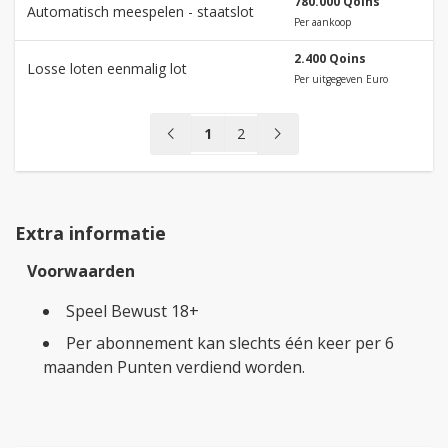
780.000 Qoins
Automatisch meespelen - staatslot
Per aankoop
2.400 Qoins
Losse loten eenmalig lot
Per uitgegeven Euro
chevron_left
chevron_right
1
2
Extra informatie
Voorwaarden
Speel Bewust 18+
Per abonnement kan slechts één keer per 6
maanden Punten verdiend worden.