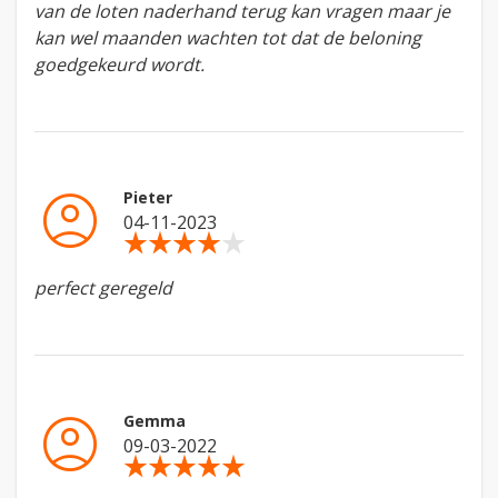
van de loten naderhand terug kan vragen maar je
kan wel maanden wachten tot dat de beloning
goedgekeurd wordt.
account_circle
Pieter
04-11-2023
star_rate
star_rate
star_rate
star_rate
star_rate
perfect geregeld
account_circle
Gemma
09-03-2022
star_rate
star_rate
star_rate
star_rate
star_rate