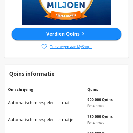
chevron_right
Verdien Qoins
favorite
Toevoegen aan MyShops
Qoins informatie
Omschrijving
Qoins
900.000 Qoins
Automatisch meespelen - straat
Per aankoop
780.000 Qoins
Automatisch meespelen - straatje
Per aankoop