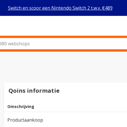
Switch en scoor een Nintendo Switch 2 t.w.v. €489
Qoins informatie
Omschrijving
Productaankoop