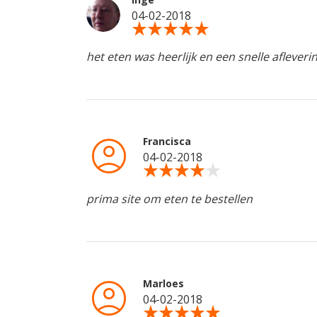
04-02-2018
star_rate
star_rate
star_rate
star_rate
star_rate
het eten was heerlijk en een snelle afleveri
account_circle
Francisca
04-02-2018
star_rate
star_rate
star_rate
star_rate
star_rate
prima site om eten te bestellen
account_circle
Marloes
04-02-2018
star_rate
star_rate
star_rate
star_rate
star_rate