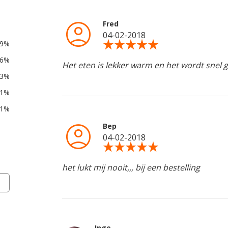
account_circle
Fred
04-02-2018
star_rate
star_rate
star_rate
star_rate
star_rate
49%
46%
Het eten is lekker warm en het wordt snel g
3%
1%
1%
account_circle
Bep
04-02-2018
star_rate
star_rate
star_rate
star_rate
star_rate
het lukt mij nooit,,, bij een bestelling
Inge