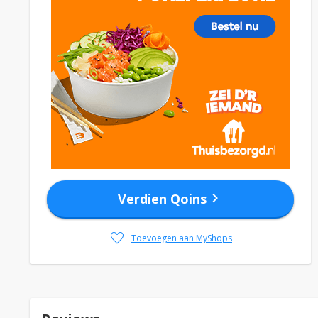
chevron_right
Verdien Qoins
favorite
Toevoegen aan MyShops