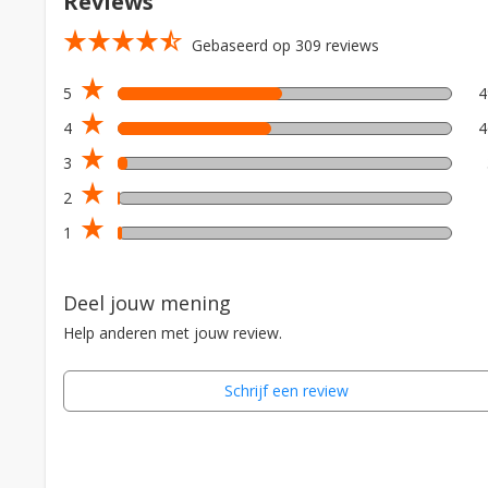
Reviews
star_rate
star_rate
star_rate
star_rate
star_rate_half
Gebaseerd op 309 reviews
star_rate
5
star_rate
4
star_rate
3
star_rate
2
star_rate
1
Deel jouw mening
Help anderen met jouw review.
Schrijf een review