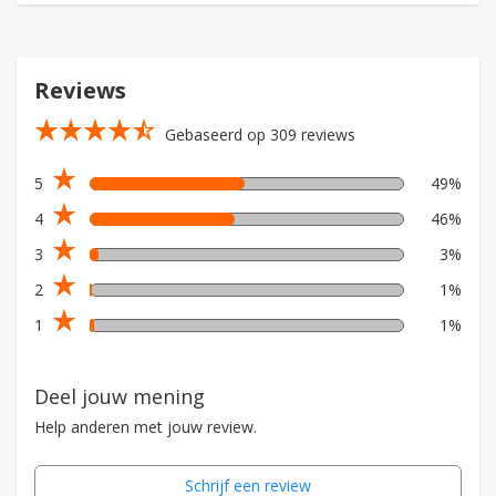
Reviews
star_rate
star_rate
star_rate
star_rate
star_rate_half
Gebaseerd op 309 reviews
star_rate
5
49%
star_rate
4
46%
star_rate
3
3%
star_rate
2
1%
star_rate
1
1%
Deel jouw mening
Help anderen met jouw review.
Schrijf een review