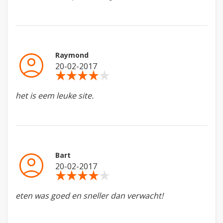
account_circle
Raymond
20-02-2017
star_rate
star_rate
star_rate
star_rate
star_rate
het is eem leuke site.
account_circle
Bart
20-02-2017
star_rate
star_rate
star_rate
star_rate
star_rate
eten was goed en sneller dan verwacht!