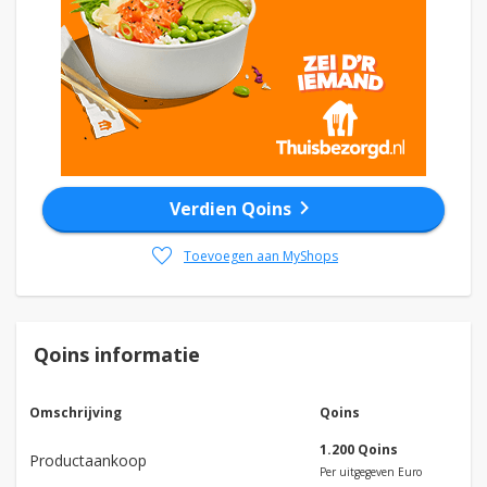
chevron_right
Verdien Qoins
favorite
Toevoegen aan MyShops
Qoins informatie
Omschrijving
Qoins
1.200 Qoins
Productaankoop
Per uitgegeven Euro