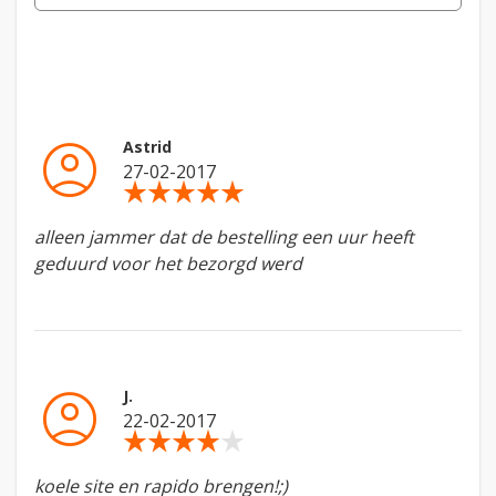
account_circle
Astrid
27-02-2017
star_rate
star_rate
star_rate
star_rate
star_rate
alleen jammer dat de bestelling een uur heeft
geduurd voor het bezorgd werd
account_circle
J.
22-02-2017
star_rate
star_rate
star_rate
star_rate
star_rate
koele site en rapido brengen!;)