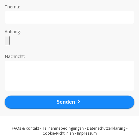
Thema:
Anhang:
Nachricht:
chevron_right
Senden
FAQs & Kontakt
-
Teilnahmebedingungen
-
Datenschutzerklärung
-
Cookie-Richtlinien
-
Impressum