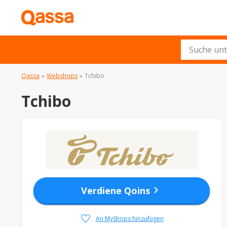
Qassa
»
Webshops
»
Tchibo
Tchibo
chevron_right
Verdiene Qoins
favorite
An MyShops hinzufügen