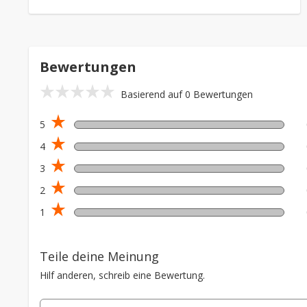
Bewertungen
star_rate
star_rate
star_rate
star_rate
star_rate
Basierend auf 0 Bewertungen
star_rate
5
star_rate
4
star_rate
3
star_rate
2
star_rate
1
Teile deine Meinung
Hilf anderen, schreib eine Bewertung.