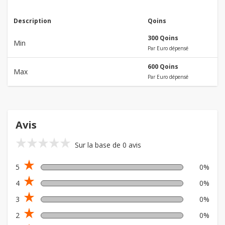
Description
Qoins
300 Qoins
Min
Par Euro dépensé
600 Qoins
Max
Par Euro dépensé
Avis
star_rate
star_rate
star_rate
star_rate
star_rate
Sur la base de 0 avis
star_rate
5
0%
star_rate
4
0%
star_rate
3
0%
star_rate
2
0%