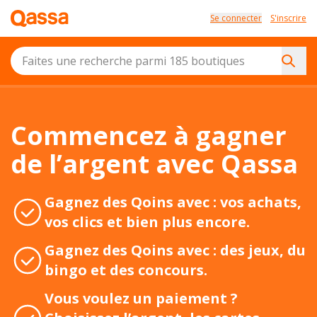
Se connecter
S'inscrire
Commencez à gagner
de l’argent avec Qassa
Gagnez des Qoins avec : vos achats,
vos clics et bien plus encore.
Gagnez des Qoins avec : des jeux, du
bingo et des concours.
Vous voulez un paiement ?