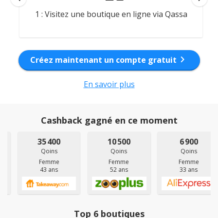
1 : Visitez une boutique en ligne via Qassa
chevron_right
Créez maintenant un compte gratuit
En savoir plus
Cashback gagné en ce moment
35 400
10 500
6 900
Qoins
Qoins
Qoins
Femme
Femme
Femme
43 ans
52 ans
33 ans
Top 6 boutiques