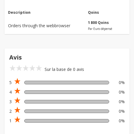
Description
Qoins
1 800 Qoins
Orders through the webbrowser
Par Euro dépensé
Avis
star_rate
star_rate
star_rate
star_rate
star_rate
Sur la base de 0 avis
star_rate
5
0%
star_rate
4
0%
star_rate
3
0%
star_rate
2
0%
star_rate
1
0%