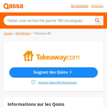
Se connecter
S'inscrire
Qassa
»
Webshops
»
Takeaway BE
chevron_right
Gagnez des Qoins
favorite
Ajoutez dans Mes Boutiques
Informations sur les Qoins