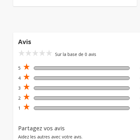
Avis
star_rate
star_rate
star_rate
star_rate
star_rate
Sur la base de 0 avis
star_rate
5
star_rate
4
star_rate
3
star_rate
2
star_rate
1
Partagez vos avis
Aidez les autres avec votre avis.