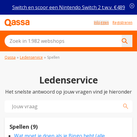
cancel
Switch en scoor een Nintendo Switch 2 t.w.v. €489
Inloggen
Registreren
Qassa
»
Ledenservice
»
Spellen
Ledenservice
Het snelste antwoord op jouw vragen vind je hieronder
search
Spellen (9)
Wat moet je doen als je Bingo hebt (alle