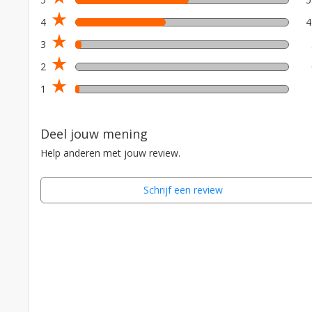
star_rate
4
star_rate
3
star_rate
2
star_rate
1
Deel jouw mening
Help anderen met jouw review.
Schrijf een review