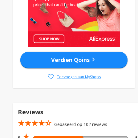
chevron_right
Verdien Qoins
favorite
Toevoegen aan MyShops
Reviews
star_rate
star_rate
star_rate
star_rate
star_rate_half
Gebaseerd op 102 reviews
star_rate
5