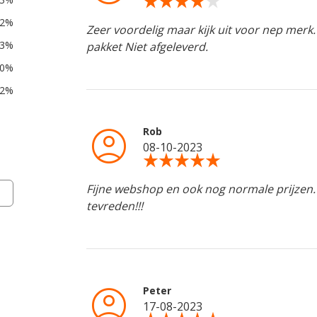
star_rate
star_rate
star_rate
star_rate
star_rate
42%
Zeer voordelig maar kijk uit voor nep merk.
3%
pakket Niet afgeleverd.
0%
2%
account_circle
Rob
08-10-2023
star_rate
star_rate
star_rate
star_rate
star_rate
Fijne webshop en ook nog normale prijzen. K
tevreden!!!
account_circle
Peter
17-08-2023