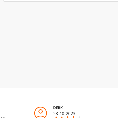
account_circle
DERK
28-10-2023
53%