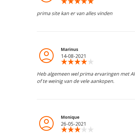
star_rate
star_rate
star_rate
star_rate
star_rate
prima site kan er van alles vinden
account_circle
Marinus
14-08-2021
star_rate
star_rate
star_rate
star_rate
star_rate
Heb algemeen wel prima ervaringen met AliE
of te weinig van de vele aankopen.
account_circle
Monique
26-05-2021
star_rate
star_rate
star_rate
star_rate
star_rate