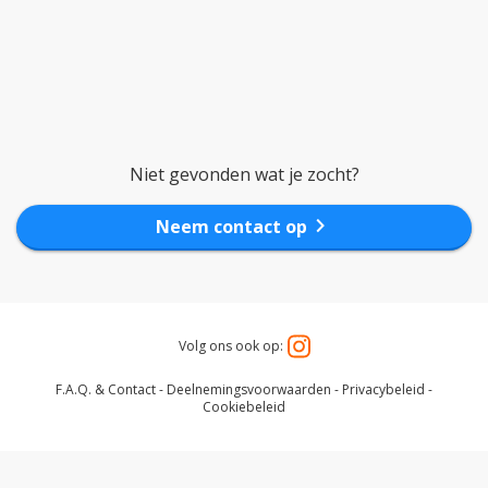
Niet gevonden wat je zocht?
chevron_right
Neem contact op
Volg ons ook op:
F.A.Q. & Contact
-
Deelnemingsvoorwaarden
-
Privacybeleid
-
Cookiebeleid