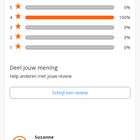
star_rate
5
0%
star_rate
4
100%
star_rate
3
0%
star_rate
2
0%
star_rate
1
0%
Deel jouw mening
Help anderen met jouw review.
Schrijf een review
Suzanne