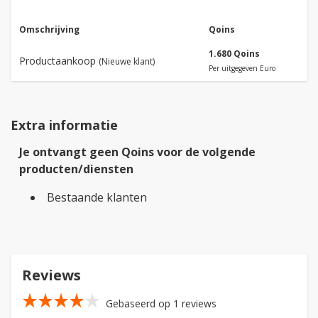
Omschrijving
Qoins
1.680 Qoins
Productaankoop
(Nieuwe klant)
Per uitgegeven Euro
Extra informatie
Je ontvangt geen Qoins voor de volgende
producten/diensten
Bestaande klanten
Reviews
star_rate
star_rate
star_rate
star_rate
star_rate
Gebaseerd op 1 reviews