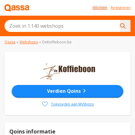
Inloggen
Registreren
Qassa
»
Webshops
»
DeKoffieboon.be
chevron_right
Verdien Qoins
favorite
Toevoegen aan MyShops
Qoins informatie