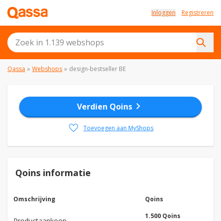
Inloggen
Registreren
Qassa
»
Webshops
»
design-bestseller BE
chevron_right
Verdien Qoins
favorite
Toevoegen aan MyShops
Qoins informatie
Omschrijving
Qoins
1.500 Qoins
Productaankoop