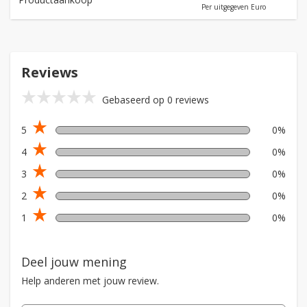
Per uitgegeven Euro
Reviews
star_rate
star_rate
star_rate
star_rate
star_rate
Gebaseerd op 0 reviews
star_rate
5
0%
star_rate
4
0%
star_rate
3
0%
star_rate
2
0%
star_rate
1
0%
Deel jouw mening
Help anderen met jouw review.