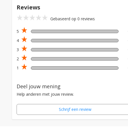
Reviews
star_rate
star_rate
star_rate
star_rate
star_rate
Gebaseerd op 0 reviews
star_rate
5
star_rate
4
star_rate
3
star_rate
2
star_rate
1
Deel jouw mening
Help anderen met jouw review.
Schrijf een review