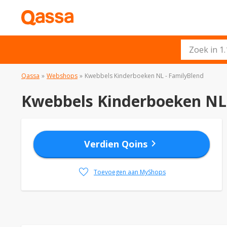
Qassa
»
Webshops
»
Kwebbels Kinderboeken NL - FamilyBlend
Kwebbels Kinderboeken NL 
chevron_right
Verdien Qoins
favorite
Toevoegen aan MyShops