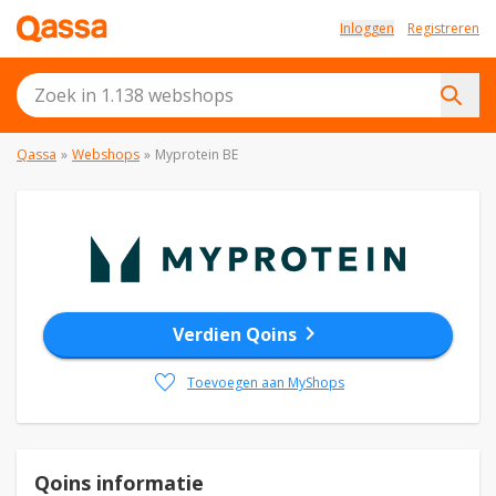
Inloggen
Registreren
Qassa
»
Webshops
»
Myprotein BE
chevron_right
Verdien Qoins
favorite
Toevoegen aan MyShops
Qoins informatie