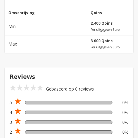
Omschrijving
Qoins
2.400 Qoins
Min
Per uitgegeven Euro
3.000 Qoins
Max
Per uitgegeven Euro
Reviews
star_rate
star_rate
star_rate
star_rate
star_rate
Gebaseerd op 0 reviews
star_rate
5
0%
star_rate
4
0%
star_rate
3
0%
star_rate
2
0%