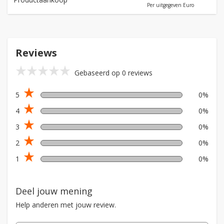
Per uitgegeven Euro
Reviews
star_rate
star_rate
star_rate
star_rate
star_rate
Gebaseerd op 0 reviews
star_rate
5
0%
star_rate
4
0%
star_rate
3
0%
star_rate
2
0%
star_rate
1
0%
Deel jouw mening
Help anderen met jouw review.