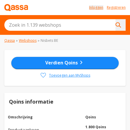
Inloggen
Registreren
Qassa
»
Webshops
»
Nisbets BE
chevron_right
Verdien Qoins
favorite
Toevoegen aan MyShops
Qoins informatie
Omschrijving
Qoins
1.800 Qoins
Productaankoop