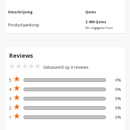
Omschrijving
Qoins
2.400 Qoins
Productaankoop
Per uitgegeven Euro
Reviews
star_rate
star_rate
star_rate
star_rate
star_rate
Gebaseerd op 0 reviews
star_rate
5
0%
star_rate
4
0%
star_rate
3
0%
star_rate
2
0%
star_rate
1
0%