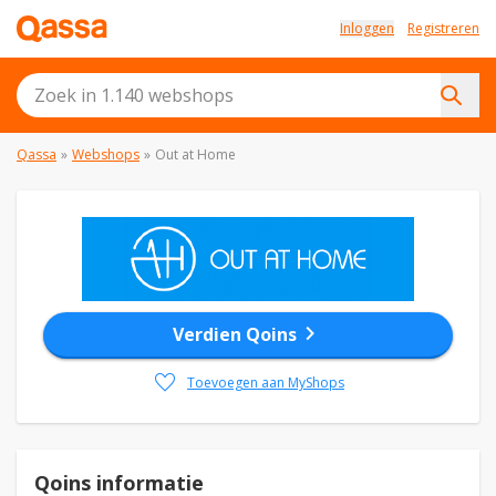
Inloggen
Registreren
Qassa
»
Webshops
»
Out at Home
chevron_right
Verdien Qoins
favorite
Toevoegen aan MyShops
Qoins informatie