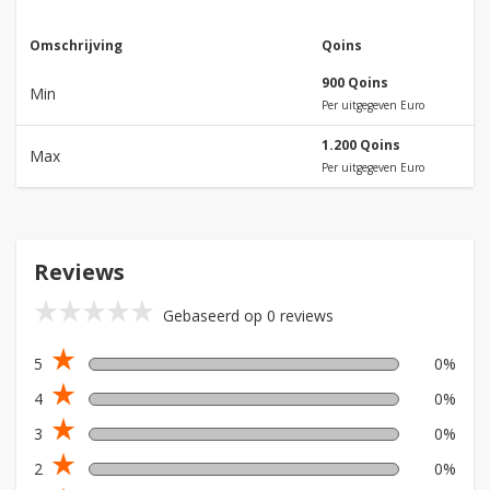
Omschrijving
Qoins
900 Qoins
Min
Per uitgegeven Euro
1.200 Qoins
Max
Per uitgegeven Euro
Reviews
star_rate
star_rate
star_rate
star_rate
star_rate
Gebaseerd op 0 reviews
star_rate
5
0%
star_rate
4
0%
star_rate
3
0%
star_rate
2
0%