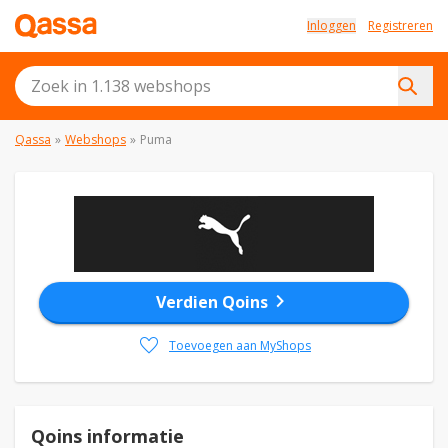
Inloggen
Registreren
Qassa
»
Webshops
»
Puma
chevron_right
Verdien Qoins
favorite
Toevoegen aan MyShops
Qoins informatie