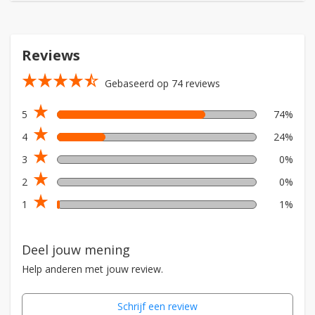
Reviews
star_rate
star_rate
star_rate
star_rate
star_rate_half
Gebaseerd op 74 reviews
star_rate
5
74%
star_rate
4
24%
star_rate
3
0%
star_rate
2
0%
star_rate
1
1%
Deel jouw mening
Help anderen met jouw review.
Schrijf een review