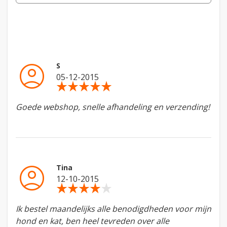
account_circle
S
05-12-2015
star_rate
star_rate
star_rate
star_rate
star_rate
Goede webshop, snelle afhandeling en verzending!
account_circle
Tina
12-10-2015
star_rate
star_rate
star_rate
star_rate
star_rate
Ik bestel maandelijks alle benodigdheden voor mijn
hond en kat, ben heel tevreden over alle