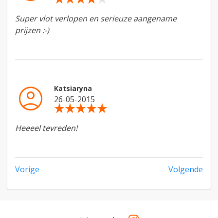
Super vlot verlopen en serieuze aangename
prijzen :-)
account_circle
Katsiaryna
26-05-2015
star_rate
star_rate
star_rate
star_rate
star_rate
Heeeel tevreden!
Vorige
Volgende