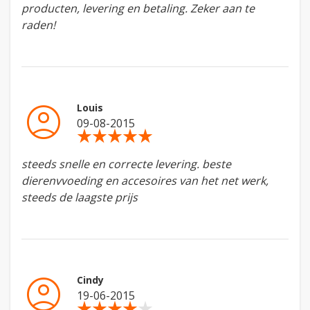
producten, levering en betaling. Zeker aan te
raden!
account_circle
Louis
09-08-2015
star_rate
star_rate
star_rate
star_rate
star_rate
steeds snelle en correcte levering. beste
dierenvvoeding en accesoires van het net werk,
steeds de laagste prijs
account_circle
Cindy
19-06-2015
star_rate
star_rate
star_rate
star_rate
star_rate