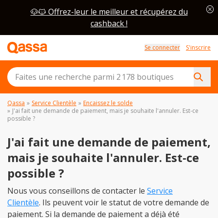
cancel
🐶🐱 Offrez-leur le meilleur et récupérez du
cashback !
Se connecter
S'inscrire
Qassa
»
Service Clientèle
»
Encaissez le solde
»
J'ai fait une demande de paiement, mais je souhaite l'annuler. Est-ce
possible ?
J'ai fait une demande de paiement,
mais je souhaite l'annuler. Est-ce
possible ?
Nous vous conseillons de contacter le
Service
Clientèle
. Ils peuvent voir le statut de votre demande de
paiement. Si la demande de paiement a déjà été