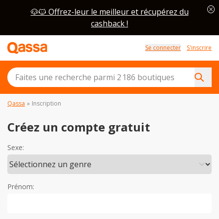
cancel
🐶🐱 Offrez-leur le meilleur et récupérez du
cashback !
Se connecter
S'inscrire
Qassa
»
Inscription
Créez un compte gratuit
Sexe:
Prénom: