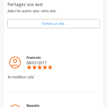
Partagez vos avis
Aidez les autres avec votre avis.
Écrivez un avis
account_circle
Francois
08/01/2017
star_rate
star_rate
star_rate
star_rate
star_rate
le meilleur site
Nassim