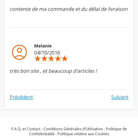
contente de ma commande et du délai de livraison
account_circle
Melanie
04/10/2016
star_rate
star_rate
star_rate
star_rate
star_rate
très bon site , et beaucoup d'articles !
Précédent
Suivant
F.A.Q. et Contact
-
Conditions Générales d’Utilisation
-
Politique de
Confidentialité
-
Politique relative aux Cookies