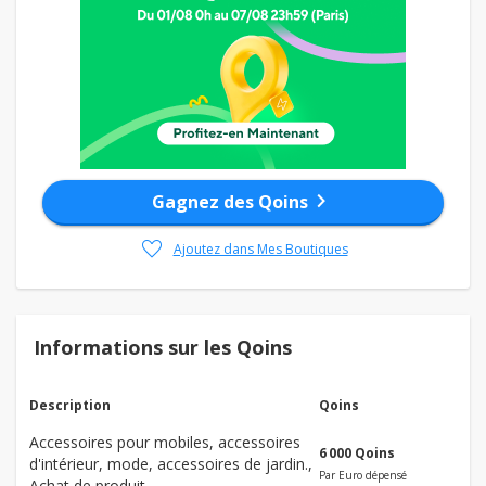
chevron_right
Gagnez des Qoins
favorite
Ajoutez dans Mes Boutiques
Informations sur les Qoins
Description
Qoins
Accessoires pour mobiles, accessoires
6 000 Qoins
d'intérieur, mode, accessoires de jardin.,
Par Euro dépensé
Achat de produit