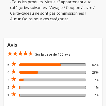
-Tous les produits "virtuels" appartenant aux
catégories suivantes : Voyage / Coupon / Livre /
Carte-cadeau ne sont pas commissionnés !
Aucun Qoins pour ces catégories.
Avis
star_rate
star_rate
star_rate
star_rate
star_rate_half
Sur la base de 106 avis
star_rate
5
62%
star_rate
4
28%
star_rate
3
7%
star_rate
2
1%
star_rate
1
2%