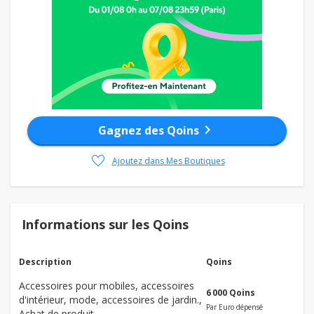
chevron_right
Gagnez des Qoins
favorite
Ajoutez dans Mes Boutiques
Informations sur les Qoins
Description
Qoins
Accessoires pour mobiles, accessoires
6 000 Qoins
d'intérieur, mode, accessoires de jardin.,
Par Euro dépensé
Achat de produit