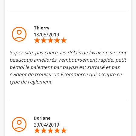
account_circle
Thierry
18/05/2019
star_rate
star_rate
star_rate
star_rate
star_rate
Super site, pas chère, les délais de livraison se sont
beaucoup améliorés, remboursement rapide, petit
bémol le paiement par paypal est surtaxé et pas
évident de trouver un Ecommerce qui accepte ce
type de règlement
account_circle
Doriane
29/04/2019
star_rate
star_rate
star_rate
star_rate
star_rate