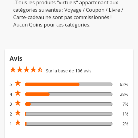
-Tous les produits "virtuels" appartenant aux
catégories suivantes : Voyage / Coupon / Livre /
Carte-cadeau ne sont pas commissionnés !
Aucun Qoins pour ces catégories.
Avis
star_rate
star_rate
star_rate
star_rate
star_rate_half
Sur la base de 106 avis
star_rate
5
62%
star_rate
4
28%
star_rate
3
7%
star_rate
2
1%
star_rate
1
2%