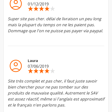
account_circle
01/12/2019
star_rate
star_rate
star_rate
star_rate
star_rate
Super site pas cher. délai de livraison un peu long
mais la plupart du temps on ne les paient pas.
Dommage que l'on ne puisse pas payer via paypal.
account_circle
Laura
07/06/2019
star_rate
star_rate
star_rate
star_rate
star_rate
Site très complet et pas cher, il faut juste savoir
bien chercher pour ne pas tomber sur des
produits de mauvaise qualité. Autrement le SAV
est assez réactif, même si l'anglais est approximatif
et le français n'en parlons pas.