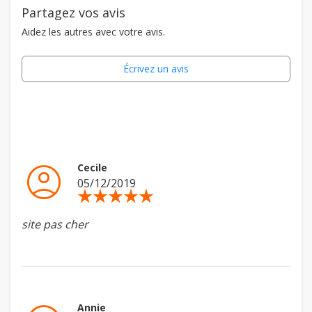
Partagez vos avis
Aidez les autres avec votre avis.
Écrivez un avis
account_circle
Cecile
05/12/2019
star_rate
star_rate
star_rate
star_rate
star_rate
site pas cher
Annie