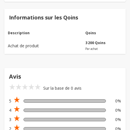
Informations sur les Qoins
Description
Qoins
3 200 Qoins
Achat de produit
Par achat
Avis
star_rate
star_rate
star_rate
star_rate
star_rate
Sur la base de 0 avis
star_rate
5
0%
star_rate
4
0%
star_rate
3
0%
star_rate
2
0%