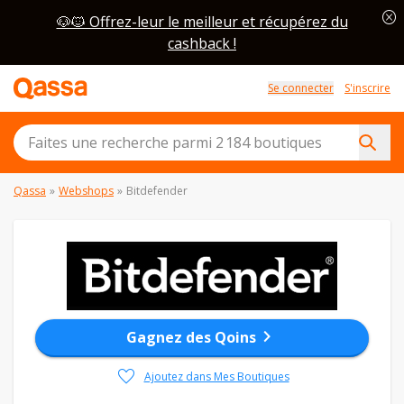
cancel
🐶🐱 Offrez-leur le meilleur et récupérez du
cashback !
Se connecter
S'inscrire
Qassa
»
Webshops
»
Bitdefender
chevron_right
Gagnez des Qoins
favorite
Ajoutez dans Mes Boutiques