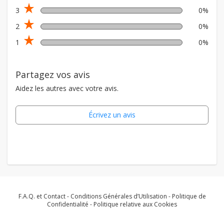
star_rate
3
0%
star_rate
2
0%
star_rate
1
0%
Partagez vos avis
Aidez les autres avec votre avis.
Écrivez un avis
F.A.Q. et Contact
-
Conditions Générales d’Utilisation
-
Politique de
Confidentialité
-
Politique relative aux Cookies