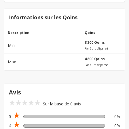
Informations sur les Qoins
Description
Qoins
3 200 Qoins
Min
Par Euro dépensé
4 800 Qoins
Max
Par Euro dépensé
Avis
star_rate
star_rate
star_rate
star_rate
star_rate
Sur la base de 0 avis
star_rate
5
0%
star_rate
4
0%