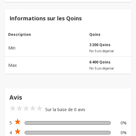
Informations sur les Qoins
Description
Qoins
3 200 Qoins
Min
Par Euro dépensé
6 400 Qoins
Max
Par Euro dépensé
Avis
star_rate
star_rate
star_rate
star_rate
star_rate
Sur la base de 0 avis
star_rate
5
0%
star_rate
4
0%