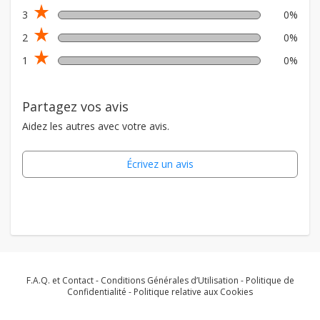
star_rate
3
0%
star_rate
2
0%
star_rate
1
0%
Partagez vos avis
Aidez les autres avec votre avis.
Écrivez un avis
F.A.Q. et Contact
-
Conditions Générales d’Utilisation
-
Politique de
Confidentialité
-
Politique relative aux Cookies