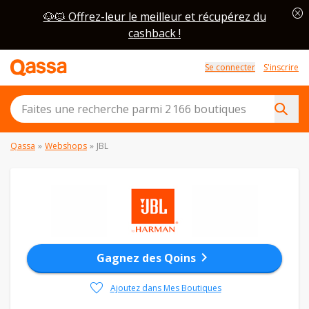
cancel
🐶🐱 Offrez-leur le meilleur et récupérez du
cashback !
Se connecter
S'inscrire
Qassa
»
Webshops
»
JBL
chevron_right
Gagnez des Qoins
favorite
Ajoutez dans Mes Boutiques