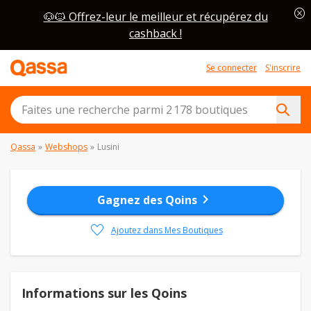
cancel
🐶🐱 Offrez-leur le meilleur et récupérez du
cashback !
Se connecter
S'inscrire
Qassa
»
Webshops
»
Lusini
chevron_right
Gagnez des Qoins
favorite
Ajoutez dans Mes Boutiques
Informations sur les Qoins