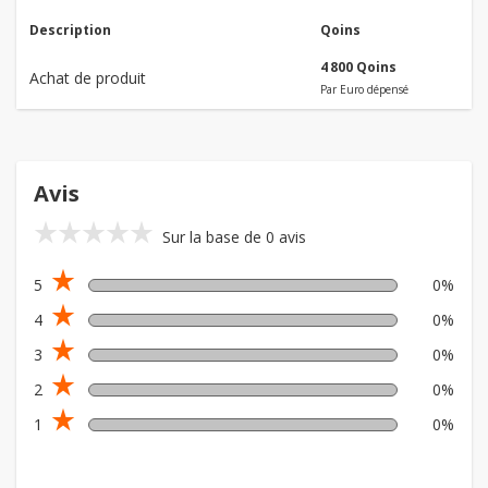
Description
Qoins
4 800 Qoins
Achat de produit
Par Euro dépensé
Avis
star_rate
star_rate
star_rate
star_rate
star_rate
Sur la base de 0 avis
star_rate
5
0%
star_rate
4
0%
star_rate
3
0%
star_rate
2
0%
star_rate
1
0%