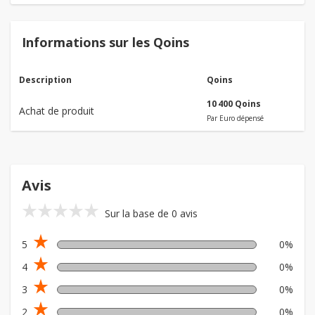
Informations sur les Qoins
Description
Qoins
10 400 Qoins
Achat de produit
Par Euro dépensé
Avis
star_rate
star_rate
star_rate
star_rate
star_rate
Sur la base de 0 avis
star_rate
5
0%
star_rate
4
0%
star_rate
3
0%
star_rate
2
0%