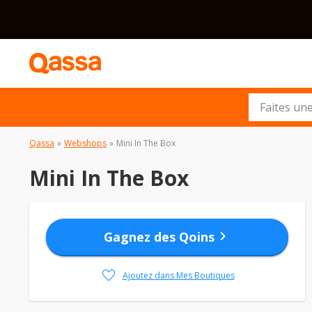
Qassa
»
Webshops
»
Mini In The Box
Mini In The Box
chevron_right
Gagnez des Qoins
favorite
Ajoutez dans Mes Boutiques