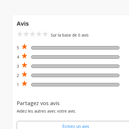
Avis
star_rate
star_rate
star_rate
star_rate
star_rate
Sur la base de 0 avis
star_rate
5
star_rate
4
star_rate
3
star_rate
2
star_rate
1
Partagez vos avis
Aidez les autres avec votre avis.
Écrivez un avis