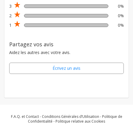
star_rate
3
0%
star_rate
2
0%
star_rate
1
0%
Partagez vos avis
Aidez les autres avec votre avis.
Écrivez un avis
F.A.Q. et Contact
-
Conditions Générales d’Utilisation
-
Politique de
Confidentialité
-
Politique relative aux Cookies