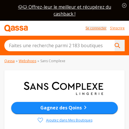
cancel
🐶🐱 Offrez-leur le meilleur et récupérez du
cashback !
Se connecter
S'inscrire
Qassa
»
Webshops
»
Sans Complexe
chevron_right
Gagnez des Qoins
favorite
Ajoutez dans Mes Boutiques