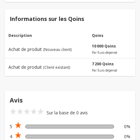
Informations sur les Qoins
Description
Qoins
10 000 Qoins
Achat de produit
(Nouveau client)
Par Euro dépensé
7 200 Qoins
Achat de produit
(Client existant)
Par Euro dépensé
Avis
star_rate
star_rate
star_rate
star_rate
star_rate
Sur la base de 0 avis
star_rate
5
0%
star_rate
4
0%