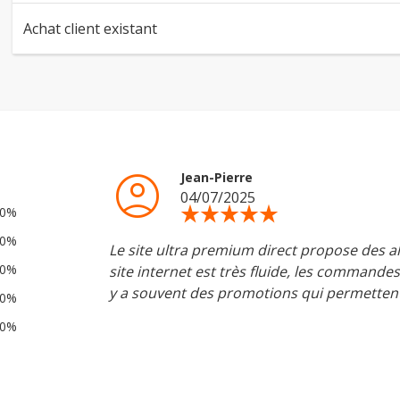
Achat client existant
account_circle
Jean-Pierre
04/07/2025
star_rate
star_rate
star_rate
star_rate
star_rate
00%
0%
Le site ultra premium direct propose des al
0%
site internet est très fluide, les commandes 
y a souvent des promotions qui permettent 
0%
0%