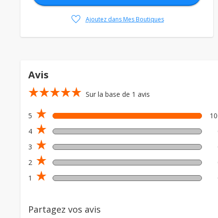
favorite
Ajoutez dans Mes Boutiques
Avis
star_rate
star_rate
star_rate
star_rate
star_rate
Sur la base de 1 avis
star_rate
5
1
star_rate
4
star_rate
3
star_rate
2
star_rate
1
Partagez vos avis