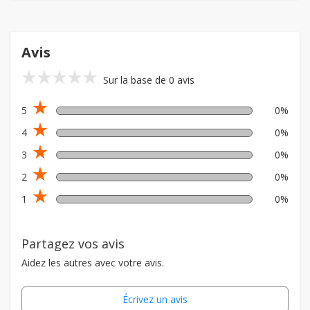
Avis
star_rate
star_rate
star_rate
star_rate
star_rate
Sur la base de 0 avis
star_rate
5
0%
star_rate
4
0%
star_rate
3
0%
star_rate
2
0%
star_rate
1
0%
Partagez vos avis
Aidez les autres avec votre avis.
Écrivez un avis