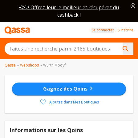
cancel
🐶🐱 Offrez-leur le meilleur et récupérez du
cashback !
Se connecter
S'inscrire
Qassa
»
Webshops
»
Wurth Modyf
chevron_right
Gagnez des Qoins
favorite
Ajoutez dans Mes Boutiques
Informations sur les Qoins