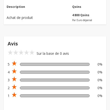
Description
Qoins
4 800 Qoins
Achat de produit
Par Euro dépensé
Avis
star_rate
star_rate
star_rate
star_rate
star_rate
Sur la base de 0 avis
star_rate
5
0%
star_rate
4
0%
star_rate
3
0%
star_rate
2
0%
star_rate
1
0%