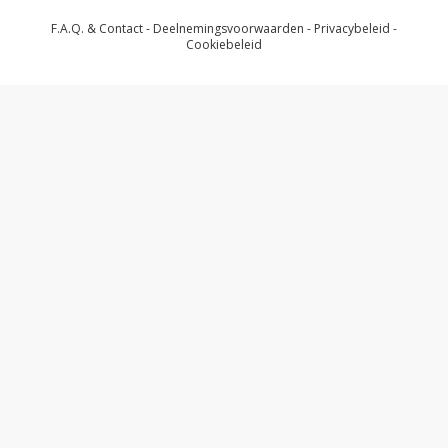
F.A.Q. & Contact
-
Deelnemingsvoorwaarden
-
Privacybeleid
-
Cookiebeleid