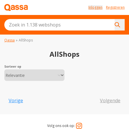
Inloggen
Registreren
Qassa
»
AllShops
AllShops
Sorteer op
Vorige
Volgende
Volg ons ook op: