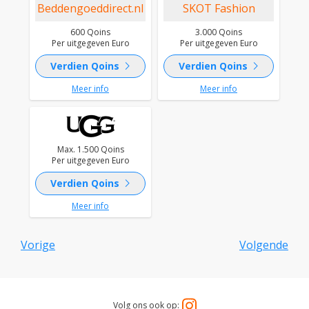
Beddengoeddirect.nl
SKOT Fashion
600 Qoins
3.000 Qoins
Per uitgegeven Euro
Per uitgegeven Euro
chevron_right
chevron_right
Verdien Qoins
Verdien Qoins
Meer info
Meer info
Max. 1.500 Qoins
Per uitgegeven Euro
chevron_right
Verdien Qoins
Meer info
Vorige
Volgende
Volg ons ook op: