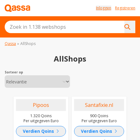
Inloggen
Registreren
Qassa
»
AllShops
AllShops
Sorteer op
Pipoos
Santafixie.nl
1.320 Qoins
900 Qoins
Per uitgegeven Euro
Per uitgegeven Euro
chevron_right
chevron_right
Verdien Qoins
Verdien Qoins