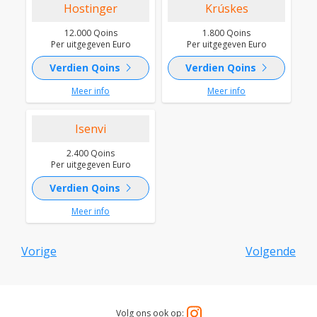
Hostinger
Krúskes
12.000 Qoins
1.800 Qoins
Per uitgegeven Euro
Per uitgegeven Euro
chevron_right
chevron_right
Verdien Qoins
Verdien Qoins
Meer info
Meer info
Isenvi
2.400 Qoins
Per uitgegeven Euro
chevron_right
Verdien Qoins
Meer info
Vorige
Volgende
Volg ons ook op: