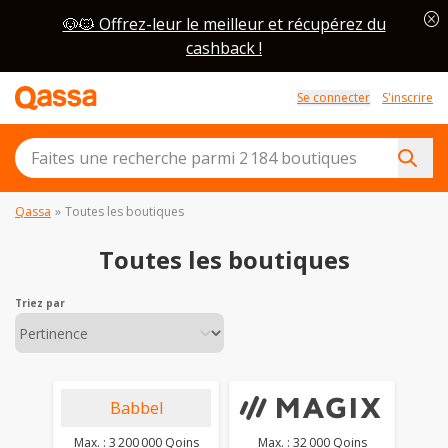
cancel
🐶🐱 Offrez-leur le meilleur et récupérez du
cashback !
Se connecter
S'inscrire
Qassa
»
Toutes les boutiques
Toutes les boutiques
Triez par
Babbel
Max. : 3 200 000 Qoins
Max. : 32 000 Qoins